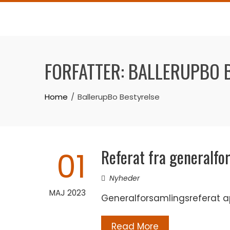
Skip
to
content
FORFATTER:
BALLERUPBO 
Home
BallerupBo Bestyrelse
Referat fra generalfo
01
Nyheder
MAJ 2023
Generalforsamlingsreferat ap
Read More