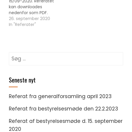
15/09-2020. Referatet
kan downloades
nedenfor som PDF.
Bestyrelsesmøde
26. september 2020
15.9.2020Download
In "Referater"
Søg
efter:
Seneste nyt
Referat fra generalforsamling april 2023
Referat fra bestyrelsesmøde den 22.2.2023
Referat af bestyrelsesmøde d. 15. september
2020