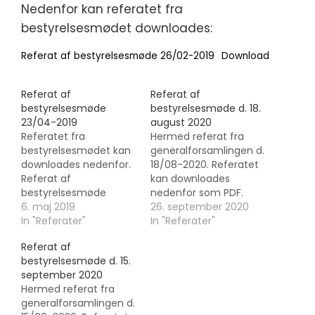
Nedenfor kan referatet fra
bestyrelsesmødet downloades:
Referat af bestyrelsesmøde 26/02-2019
Download
Referat af
Referat af
bestyrelsesmøde
bestyrelsesmøde d. 18.
23/04-2019
august 2020
Referatet fra
Hermed referat fra
bestyrelsesmødet kan
generalforsamlingen d.
downloades nedenfor.
18/08-2020. Referatet
Referat af
kan downloades
bestyrelsesmøde
nedenfor som PDF.
23/04-2019Download
6. maj 2019
Bestyrelsesmøde den
26. september 2020
In "Referater"
18.8.2020Download
In "Referater"
Referat af
bestyrelsesmøde d. 15.
september 2020
Hermed referat fra
generalforsamlingen d.