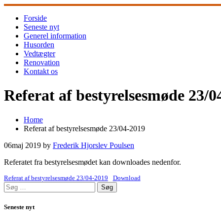
Skip
to
Forside
content
Seneste nyt
Generel information
Husorden
Vedtægter
Renovation
Kontakt os
Referat af bestyrelsesmøde 23/0
Home
Referat af bestyrelsesmøde 23/04-2019
06
maj 2019
by
Frederik Hjorslev Poulsen
Referatet fra bestyrelsesmødet kan downloades nedenfor.
Referat af bestyrelsesmøde 23/04-2019
Download
Søg
efter:
Seneste nyt