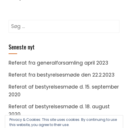
Søg
efter:
Seneste nyt
Referat fra generalforsamling april 2023
Referat fra bestyrelsesmøde den 22.2.2023
Referat af bestyrelsesmøde d. 15. september
2020
Referat af bestyrelsesmøde d. 18. august
2020
Privacy & Cookies: This site uses cookies. By continuing to use
this website, you agree to their use.
Referat af bestyrelsesmøde d. 22. juni 2020